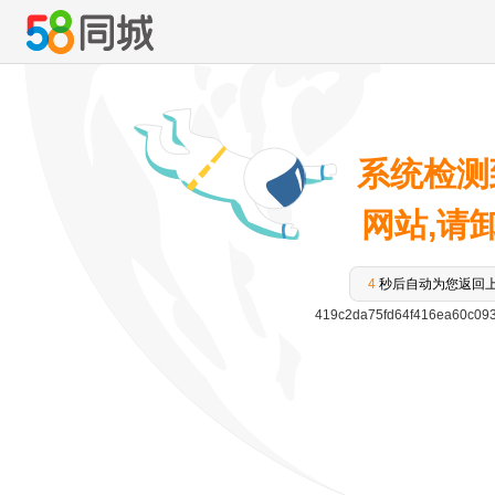
系统检测
网站,请卸载
3
秒后自动为您返回
419c2da75fd64f416ea60c09