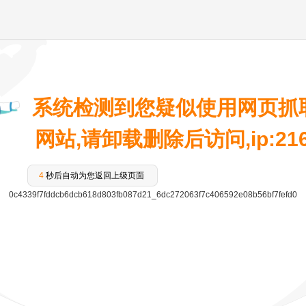
系统检测到您疑似使用网页抓
网站,请卸载删除后访问,ip:216.7
4
秒后自动为您返回上级页面
0c4339f7fddcb6dcb618d803fb087d21_6dc272063f7c406592e08b56bf7fefd0