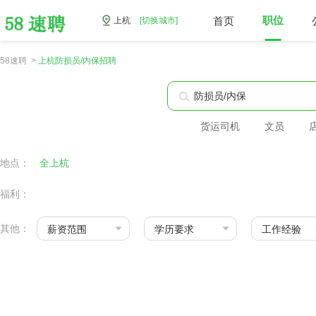
首页
职位
上杭
[切换城市]
58速聘 >
上杭防损员/内保招聘
货运司机
文员
地点：
全上杭
福利：
其他：
薪资范围
学历要求
工作经验