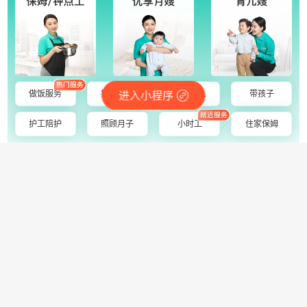
做饭服务
接送孩子
陪护老人
带孩子
护工陪护
照顾月子
小时工
住家保姆
家政服务
搬家/搬运
保姆/月嫂
保洁清洗
钟点工
陪护/护工
开锁/换锁
生活配送
空调移机
养老院
鲜花绿植
洗衣/修鞋
白事服务