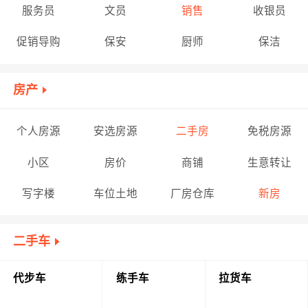
服务员
文员
销售
收银员
促销导购
保安
厨师
保洁
房产
个人房源
安选房源
二手房
免税房源
小区
房价
商铺
生意转让
写字楼
车位土地
厂房仓库
新房
二手车
代步车
练手车
拉货车