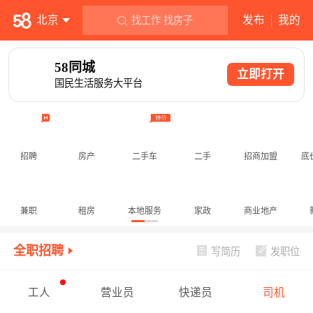

北京
发布
我的
找工作 找房子
58同城
立即打开
国民生活服务大平台
招聘
房产
二手车
二手
招商加盟
底
兼职
租房
本地服务
家政
商业地产
全职招聘
写简历
发职位
工人
营业员
快递员
司机