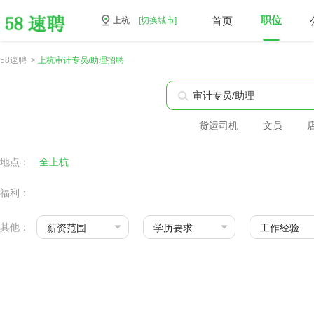
首页
职位
上杭
[切换城市]
58速聘 >
上杭审计专员/助理招聘
货运司机
文员
地点：
全上杭
福利：
其他：
薪资范围
学历要求
工作经验