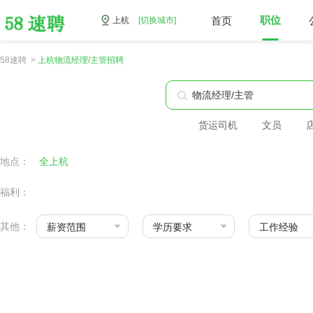
首页
职位
上杭
[切换城市]
58速聘 >
上杭物流经理/主管招聘
货运司机
文员
地点：
全上杭
福利：
其他：
薪资范围
学历要求
工作经验