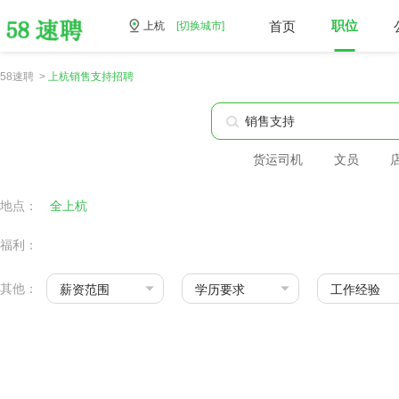
首页
职位
上杭
[切换城市]
58速聘 >
上杭销售支持招聘
货运司机
文员
地点：
全上杭
福利：
其他：
薪资范围
学历要求
工作经验