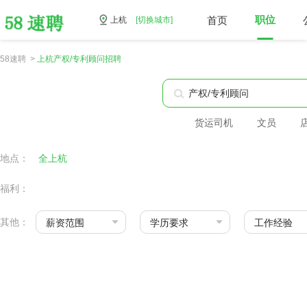
首页
职位
上杭
[切换城市]
58速聘 >
上杭产权/专利顾问招聘
货运司机
文员
地点：
全上杭
福利：
其他：
薪资范围
学历要求
工作经验