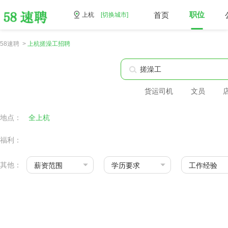
首页
职位
上杭
[切换城市]
58速聘 >
上杭搓澡工招聘
货运司机
文员
地点：
全上杭
福利：
其他：
薪资范围
学历要求
工作经验