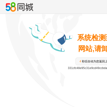
系统检测
网站,请卸载
4
秒后自动为您返回
331cfc48e95c31e9cd49ccbd