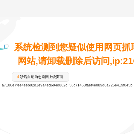
系统检测到您疑似使用网页抓
网站,请卸载删除后访问,ip:216.
4
秒后自动为您返回上级页面
a7106e7fee4eeb02d1e9a4ed694d862c_56c71468faef4e089d6a726e419f045b